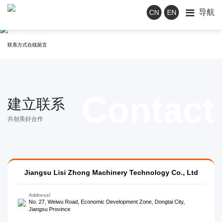
导航
CN
EN
contact us
联系我们
联系方式
在线留言
建立联系
共创美好合作
Jiangsu Lisi Zhong Machinery Technology Co., Ltd
Address/
No. 27, Weiwu Road, Economic Development Zone, Dongtai City,
Jiangsu Province