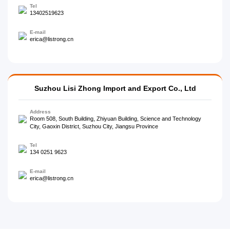
Tel
13402519623
E-mail
erica@listrong.cn
Suzhou Lisi Zhong Import and Export Co., Ltd
Address
Room 508, South Building, Zhiyuan Building, Science and Technology
City, Gaoxin District, Suzhou City, Jiangsu Province
Tel
134 0251 9623
E-mail
erica@listrong.cn