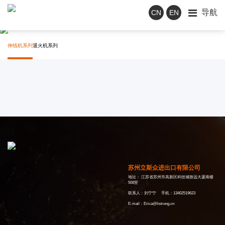
导航
CN
EN
Product service
产品中心
伸线机系列
退火机系列
苏州立斯众进出口有限公司
地址： 江苏省苏州市高新区科技城致远大厦南楼
508室
联系人：刘宁宁 手机：13402519623
E-mail：Erica@listrong.cn