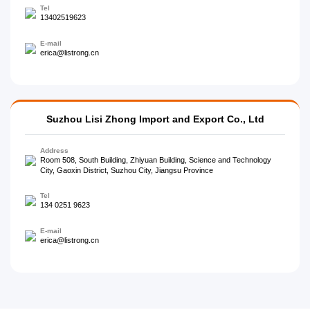
Tel
13402519623
E-mail
erica@listrong.cn
Suzhou Lisi Zhong Import and Export Co., Ltd
Address
Room 508, South Building, Zhiyuan Building, Science and Technology
City, Gaoxin District, Suzhou City, Jiangsu Province
Tel
134 0251 9623
E-mail
erica@listrong.cn