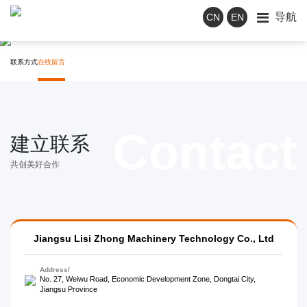
导航
CN
EN
contact us
联系我们
联系方式
在线留言
建立联系
共创美好合作
Jiangsu Lisi Zhong Machinery Technology Co., Ltd
Address/
No. 27, Weiwu Road, Economic Development Zone, Dongtai City,
Jiangsu Province